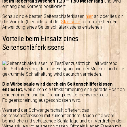
ist im Regelfall zwischen 1,20 – 1,50 Meter lang
und wird
entlang des Körpers positioniert.
Schau dir die besten Seitenschläferkissen
hier
an oder lies dir
die Vorteile (hier oder auf der
Startseite
) durch, die bei der
Anwendung eines Seitenschläferkissens entstehen.
Vorteile beim Einsatz eines
Seitenschläferkissens
Der zusätzlich Halt während
des Schlafes sorgt für eine Entspannung der Muskeln und eine
gekrümmte Schlafhaltung wird dadurch vermieden.
Die Wirbelsäule wird durch ein Seitenschläferkissen
entlastet
, weil durch die Umklammerung eine gerade Position
eingenommen und die Drehung des Lendenwirbels als
Folgeerscheinung ausgeschlossen wird.
Während der Schwangerschaft offeriert das
Seitenschläferkissen mit zunehmendem Bauch eine wohl
befindliche und schützende Schlaflage und ein Verdrehen der
Wirbelsäule wird ausgeschlossen. Oftmals klagen Frauen mit