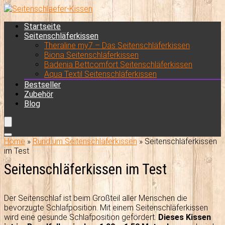
Startseite
Seitenschläferkissen
Theraline my7 – Das Seitenschläferkissen
Biona Seitenschläferkissen
Badenia Bettcomfort Seitenschläferkissen
Aqua Textil Seitenschläferkissen
Bestseller
Zubehör
Blog
Home
»
Rund um Seitenschläferkissen
»
Seitenschläferkissen
im Test
Seitenschläferkissen im Test
Der Seitenschlaf ist beim Großteil aller Menschen die
bevorzugte Schlafposition. Mit einem Seitenschläferkissen
wird eine gesunde Schlafposition gefördert.
Dieses Kissen