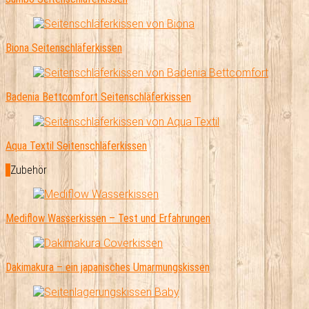
Biona Seitenschläferkissen
Badenia Bettcomfort Seitenschläferkissen
Aqua Textil Seitenschläferkissen
Zubehör
Mediflow Wasserkissen – Test und Erfahrungen
Dakimakura – ein japanisches Umarmungskissen